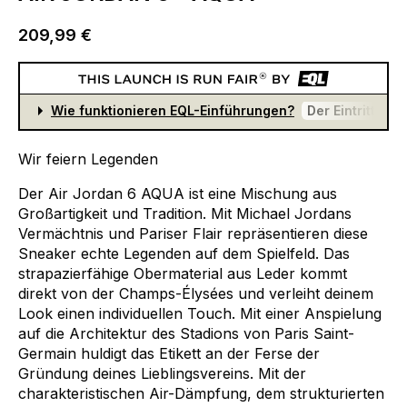
209,99 €
Wie funktionieren EQL-Einführungen?
Der Eintritt ist f
Wir
feiern
Legenden
Der
Air
Jordan
6
AQUA
ist
eine
Mischung
aus
Großartigkeit
und
Tradition.
Mit
Michael
Jordans
Vermächtnis
und
Pariser
Flair
repräsentieren
diese
Sneaker
echte
Legenden
auf
dem
Spielfeld.
Das
strapazierfähige
Obermaterial
aus
Leder
kommt
direkt
von
der
Champs-Élysées
und
verleiht
deinem
Look
einen
individuellen
Touch.
Mit
einer
Anspielung
auf
die
Architektur
des
Stadions
von
Paris
Saint-
Germain
huldigt
das
Etikett
an
der
Ferse
der
Gründung
deines
Lieblingsvereins.
Mit
der
charakteristischen
Air-Dämpfung,
dem
strukturierten